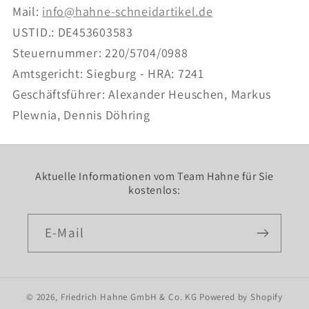
Mail:
info@hahne-schneidartikel.de
USTID.: DE453603583
Steuernummer: 220/5704/0988
Amtsgericht: Siegburg - HRA: 7241
Geschäftsführer: Alexander Heuschen, Markus
Plewnia, Dennis Döhring
Aktuelle Informationen vom Team Hahne für Sie
kostenlos:
E-Mail
© 2026,
Friedrich Hahne GmbH & Co. KG
Powered by Shopify